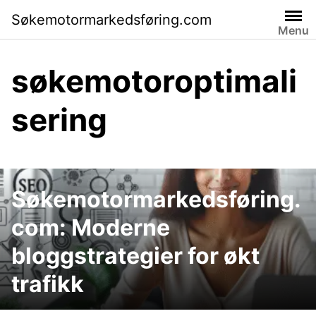
Skip
Søkemotormarkedsføring.com
to
Menu
content
søkemotoroptimali
sering
Søkemotormarkedsføring.
com: Moderne
bloggstrategier for økt
trafikk