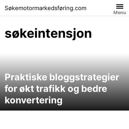
Skip
Søkemotormarkedsføring.com
to
Menu
content
søkeintensjon
Praktiske bloggstrategier
for økt trafikk og bedre
konvertering