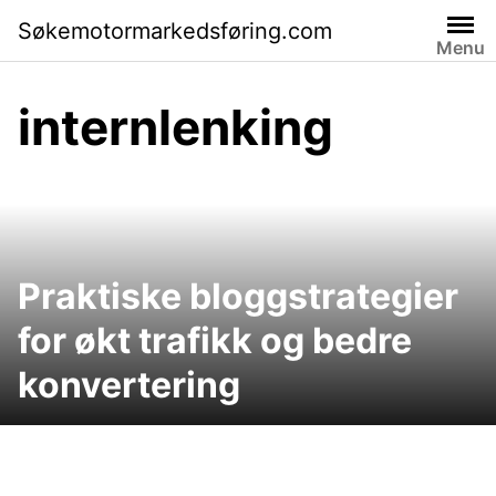
Skip
Søkemotormarkedsføring.com
to
Menu
content
internlenking
Praktiske bloggstrategier
for økt trafikk og bedre
konvertering