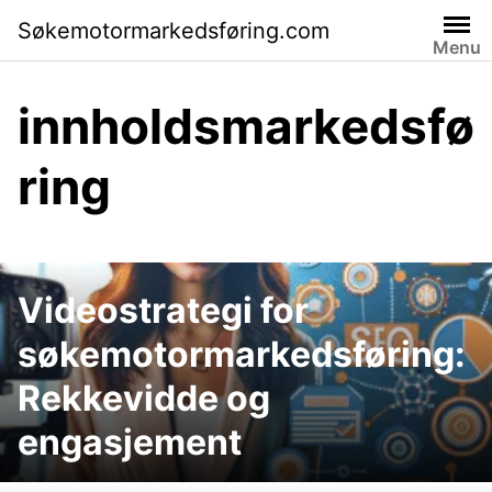
Skip
Søkemotormarkedsføring.com
to
Menu
content
innholdsmarkedsfø
ring
Videostrategi for
søkemotormarkedsføring:
Rekkevidde og
engasjement