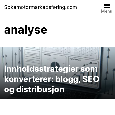
Skip
Søkemotormarkedsføring.com
to
Menu
content
analyse
Innholdsstrategier som
konverterer: blogg, SEO
og distribusjon