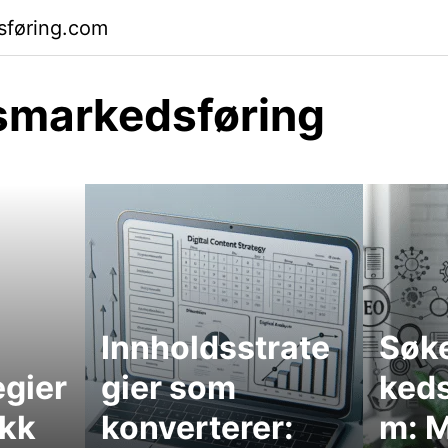
føring.com
smarkedsføring
Innholdsstrate
Søk
egier
gier som
keds
ikk
konverterer:
m: 