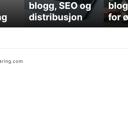
blogg, SEO og
blog
ng
distribusjon
for 
øring.com