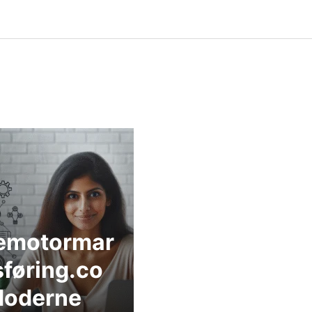
emotormar
føring.co
Moderne