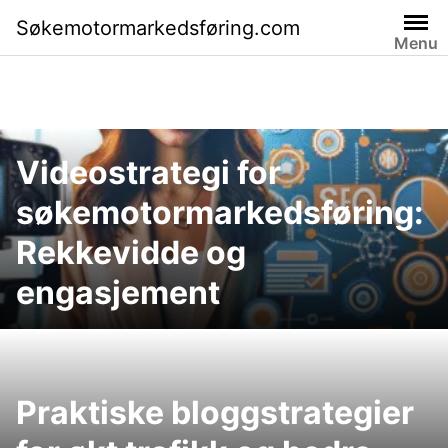
Skip
Søkemotormarkedsføring.com
to
Menu
content
Videostrategi for
søkemotormarkedsføring:
Rekkevidde og
engasjement
Praktiske bloggstrategier