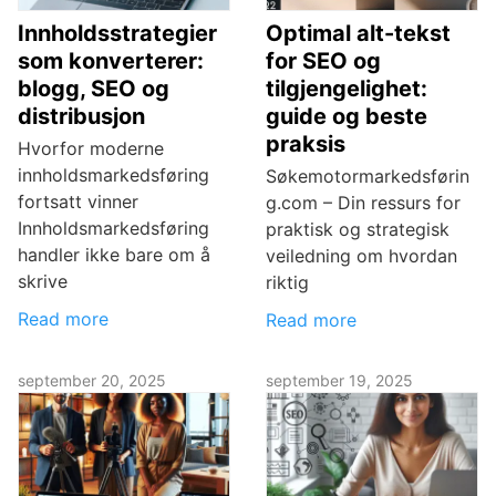
Innholdsstrategier
Optimal alt-tekst
som konverterer:
for SEO og
blogg, SEO og
tilgjengelighet:
distribusjon
guide og beste
praksis
Hvorfor moderne
innholdsmarkedsføring
Søkemotormarkedsførin
fortsatt vinner
g.com – Din ressurs for
Innholdsmarkedsføring
praktisk og strategisk
handler ikke bare om å
veiledning om hvordan
skrive
riktig
Read more
Read more
september 20, 2025
september 19, 2025